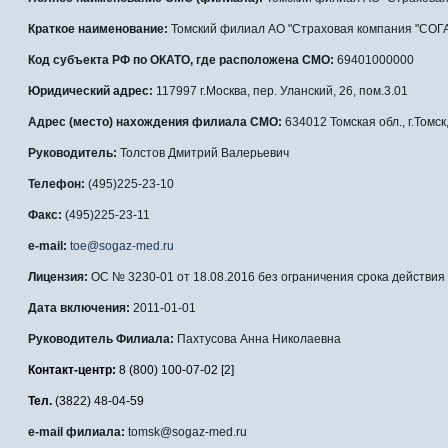
Краткое наименование:
Томский филиал АО "Страховая компания "СОГ
Код субъекта РФ по ОКАТО, где расположена СМО:
69401000000
Юридический адрес:
117997 г.Москва, пер. Уланский, 26, пом.3.01
Адрес (место) нахождения филиала СМО:
634012 Томская обл., г.Томск
Руководитель:
Толстов Дмитрий Валерьевич
Телефон:
(495)225-23-10
Факс:
(495)225-23-11
e-mail:
toe@sogaz-med.ru
Лицензия:
ОС № 3230-01 от 18.08.2016 без ограничения срока действия
Дата включения:
2011-01-01
Руководитель Филиала:
Пахтусова Анна Николаевна
Контакт-центр:
8 (800) 100-07-02
[2]
Тел.
(3822) 48-04-59
e-mail филиала:
tomsk@sogaz-med.ru