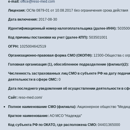
e-mail:
office@reso-med.com
Лицензия:
ОС№ 0879-01 от 10.08.2017 без ограничения срока действия
Дата включения:
2017-08-30
Идентификационный номер налогоплательщика (далее-ИНН):
503500
Код причины постановки на учет (далее-КПП):
503501001
ОГРН:
1025004642519
Организационно-правовая форма СМО (ОКОПФ):
12300-Общества с ог
Головная организация (1), обособленное подразделение (филиал)(2):
Численность застрахованных лиц СМО в субъекте РФ на дату подач
деятельности в сфере ОМС:
0
Дата последнего уведомления об осуществлении деятельности в сф
Сайт:
reso-med.com/
Полное наименование СМО (филиала):
Акционерное общество "Медици
Краткое наименование:
АО МСО "Надежда"
Код субъекта РФ по ОКАТО, где расположена СМО:
04401365000