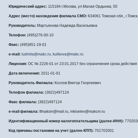
Юридический адрес:
115184 г.Москва, ул.Малая Ордынка, 50
Адрес (место) нахождения филиала СМО:
634061 Томская обл., г.Томск
Руководитель:
Мартьянова Надежда Васильевна
Телефон:
(495)276-00-10
Факс:
(495)951-19-01
e-mail:
ludmila@makc.ru, kulikova@makc.ru
Лицензия:
ОС № 2226-01 от 23.01.2017 без ограничения срока действия
Дата включения:
2011-01-01
Руководитель Филиала:
Козлов Виктор Георгиевич
Телефон филиала:
(3822)497124
Факс филиала:
(3822)497124
e-mail филиала:
tfmaksm@mail.ru, mkiselev@makcm.ru
Идентификационный номер налогоплательщика (далее-ИНН):
770203
Код причины постановки на учет (далее-КПП):
701702001