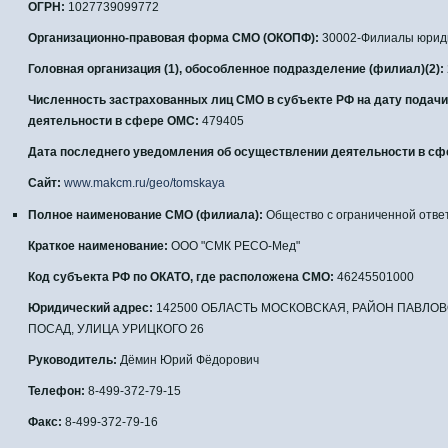
ОГРН:
1027739099772
Организационно-правовая форма СМО (ОКОПФ):
30002-Филиалы юриди
Головная организация (1), обособленное подразделение (филиал)(2):
Численность застрахованных лиц СМО в субъекте РФ на дату подач
деятельности в сфере ОМС:
479405
Дата последнего уведомления об осуществлении деятельности в сф
Сайт:
www.makcm.ru/geo/tomskaya
Полное наименование СМО (филиала):
Общество с ограниченной отве
Краткое наименование:
ООО "СМК PECO-Мед"
Код субъекта РФ по ОКАТО, где расположена СМО:
46245501000
Юридический адрес:
142500 ОБЛАСТЬ МОСКОВСКАЯ, РАЙОН ПАВЛО
ПОСАД, УЛИЦА УРИЦКОГО 26
Руководитель:
Дёмин Юрий Фёдорович
Телефон:
8-499-372-79-15
Факс:
8-499-372-79-16