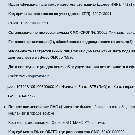
Идентификационный номер налогоплательщика (далее-ИНН):
772817
Код причины постановки на учет (далее-КПП):
701743001
ОГРН:
1027739008440
Организационно-правовая форма СМО (ОКОПФ):
30002-Филиалы юриди
Головная организация (1), обособленное подразделение (филиал)(2):
Численность застрахованных лиц СМО в субъекте РФ на дату подач
деятельности в сфере ОМС:
575580
Дата последнего уведомления об осуществлении деятельности в сф
Сайт:
www.sogaz-med.ru
​
р/сч.
40701810910030000010 в Филиале
Банка ВТБ (ПАО) в г. Красноярск
БИК
040407777
Полное наименование СМО (филиала):
Филиал Акционерного общества
компания" в городе Томске
Краткое наименование:
Филиал АО "МАКС-М" в г. Томске
Код субъекта РФ по ОКАТО, где расположена СМО:
69401000000