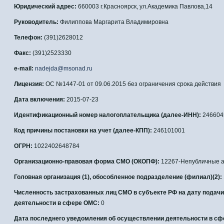
Юридический адрес:
660003 г.Красноярск, ул.Академика Павлова,14
Руководитель:
Филиппова Маргарита Владимировна
Телефон:
(391)2628012
Факс:
(391)2523330
e-mail:
nadejda@msonad.ru
Лицензия:
OC №1447-01 от 09.06.2015 без ограничения срока действия
Дата включения:
2015-07-23
Идентификационный номер налогоплательщика (далее-ИНН):
246604
Код причины постановки на учет (далее-КПП):
246101001
ОГРН:
1022402648784
Организационно-правовая форма СМО (ОКОПФ):
12267-Непубличные 
Головная организация (1), обособленное подразделение (филиал)(2):
Численность застрахованных лиц СМО в субъекте РФ на дату подач
деятельности в сфере ОМС:
0
Дата последнего уведомления об осуществлении деятельности в сф