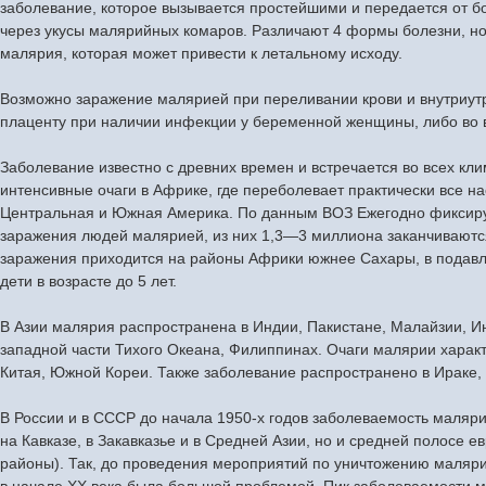
заболевание, которое вызывается простейшими и передается от б
через укусы малярийных комаров. Различают 4 формы болезни, н
малярия, которая может привести к летальному исходу.
Возможно заражение малярией при переливании крови и внутриут
плаценту при наличии инфекции у беременной женщины, либо во 
Заболевание известно с древних времен и встречается во всех кл
интенсивные очаги в Африке, где переболевает практически все н
Центральная и Южная Америка. По данным ВОЗ Ежегодно фиксир
заражения людей малярией, из них 1,3—3 миллиона заканчиваютс
заражения приходится на районы Африки южнее Сахары, в пода
дети в возрасте до 5 лет.
В Азии малярия распространена в Индии, Пакистане, Малайзии, И
западной части Тихого Океана, Филиппинах. Очаги малярии харак
Китая, Южной Кореи. Также заболевание распространено в Ираке,
В России и в СССР до начала 1950-х годов заболеваемость маляр
на Кавказе, в Закавказье и в Средней Азии, но и средней полосе е
районы). Так, до проведения мероприятий по уничтожению маляр
в начале XX века была большой проблемой. Пик заболеваемости