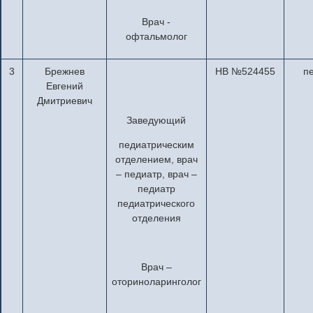
Врач -
офтальмолог
3
Брежнев
НВ №524455
п
Евгений
Дмитриевич
Заведующий
педиатрическим
отделением, врач
– педиатр, врач –
педиатр
педиатрического
отделения
Врач –
оториноларинголог