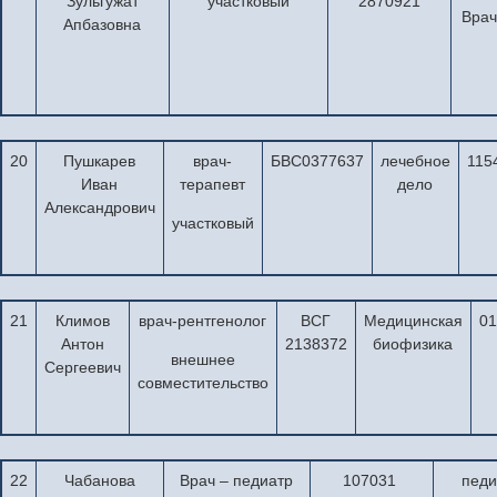
Зульгужат
участковый
2870921
Врач
Апбазовна
20
Пушкарев
врач-
БВС0377637
лечебное
11
Иван
терапевт
дело
Александрович
участковый
21
Климов
врач-рентгенолог
ВСГ
Медицинская
0
Антон
2138372
биофизика
внешнее
Сергеевич
совместительство
22
Чабанова
Врач – педиатр
107031
педи