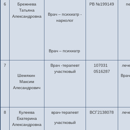
6
Брежнева
РВ №199149
п
Татьяна
Врач – психиатр -
Александровна
нарколог
Врач – психиатр
7
Врач -терапевт
107031
леч
участковый
0516287
Шемякин
Врач
Максим
Алесандрович
8
Кулеева
врач-терапевт
ВСГ2138078
леч
Екатерина
участковый
Александровна