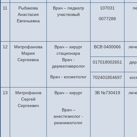
11
Рыбакова
Врач – педиатр
107031
п
Анастасия
участковый
0077288
Евгеньевна
12
Митрофанова
Врач – хирург
ВСВ 0400066
леч
Мария
стационара
Сергеевна
Врач -
017018002651
дер
дерматоверолог
Врач - косметолог
702401854697
кос
13
Митрофанов
Врач – хирург
ЗВ №730419
леч
Сергей
Сергеевич
Врач –
анестезиолог -
реаниматолог