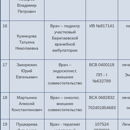
Владимир
Петрович
16
Врач – педиатр
ИВ №817141
п
участковый
Кузнецова
Берегаевской
Татьяна
врачебной
Николаевна
амбулатории
17
Закорюкин
Врач –
ВСВ 0400118
леч
Юрий
эндоскопист,
ПП - I
Эн
Евгеньевич
внешнее
№632789
совместительство
18
Мартынюк
Врач – онколог,
ВСА 0682832
леч
Алексей
внешнее
702401854683
о
Константинович
совместительство
19
Пушкарева
Врач - терапевт
107524
Леч