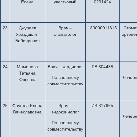
Елена
участковый
0291424
23
Джураев
Врач –
180000011315
Стома
Ураздавлят
стоматолог
ортопе
Бобояровия
24
Мамонова
Врач – кардиолог
РВ 604438
Татьяна
По внешнему
Лечебн
Юрьевна
совместительству
25
Фауства Елена
Врач –
ИВ 817665
Вячеславовна
эндокринолог
Лечебн
По внешнему
совместительству