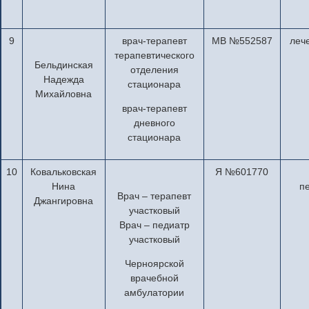
9
врач-терапевт
МВ №552587
леч
терапевтического
Бельдинская
отделения
Надежда
стационара
Михайловна
врач-терапевт
дневного
стационара
10
Ковальковская
Я №601770
Нина
п
Врач – терапевт
Джангировна
участковый
Врач – педиатр
участковый
Черноярской
врачебной
амбулатории