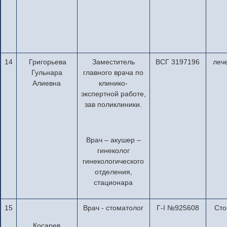
14
Григорьева
Заместитель
ВСГ 3197196
леч
Гульнара
главного врача по
Алиевна
клинико-
экспертной работе,
зав поликлиники.
Врач – акушер –
гинеколог
гинекологического
отделения,
стационара
15
Врач - стоматолог
Г-I №925608
Сто
Косарев