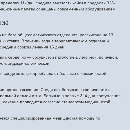
пределах 11к/дн., средняя занятость койки в пределах 328-
ерационные палаты оснащены современным оборудованием.
оек)
 на базе общесоматического отделения, рассчитано на 13
 ½ ставки. В течении года в терапевтическом отделении
 средним сроком лечения 15 дней.
м с сердечно — сосудистой патологией, легочной, почечной,
кой, эндокринологической.
З, среди которых преобладают больные с ишемической
ми органов дыхания. Среди них больные с хроническими
иальной астмой и т. д. Больные в первые 3–4 дня поступления
, лечение проводится согласно стандартам медицинской
вается специализированная медицинская помощь по