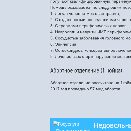
получают квалифицированную первичную
Помощь оказывается по следующим нозо
1. Легкая черепно-мозговая травма;
2. С отдаленными последствиями черепн
3. С травмами периферических нервов.
4. Невролгии и невриты ЧМТ перифериче
5. Сосудистые заболевания головного мо
6. Эпилепсия
7. Остеохондроз, консервативное лечени
8. Лечение всех форм нарушения мозго
Абортное отделение (1 койка)
Абортное отделение рассчитано на 1койк
2017 год проведено 57 мед.абортов.
Недовольн