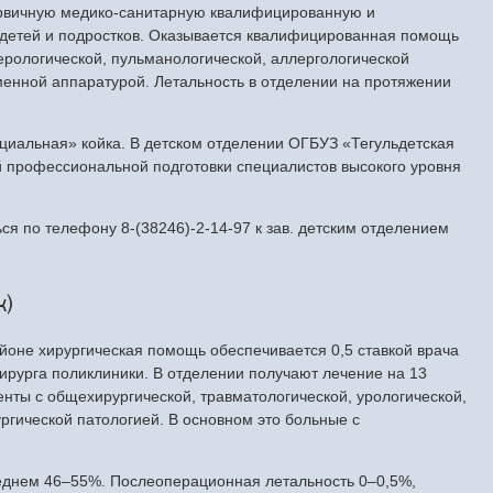
ервичную медико-санитарную квалифицированную и
детей и подростков. Оказывается квалифицированная помощь
ерологической, пульманологической, аллергологической
енной аппаратурой. Летальность в отделении на протяжении
оциальная» койка. В детском отделении ОГБУЗ «Тегульдетская
й профессиональной подготовки специалистов высокого уровня
я по телефону 8-(38246)-2-14-97 к зав. детским отделением
к)
йоне хирургическая помощь обеспечивается 0,5 ставкой врача
хирурга поликлиники. В отделении получают лечение на 13
енты с общехирургической, травматологической, урологической,
ургической патологией. В основном это больные с
реднем 46–55%. Послеоперационная летальность 0–0,5%,