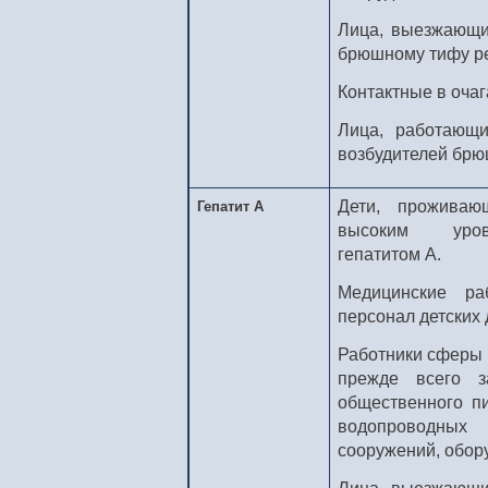
Лица, выезжающи
брюшному тифу ре
Контактные в очаг
Лица, работающ
возбудителей брю
Дети, проживаю
Гепатит А
высоким уров
гепатитом А.
Медицинские ра
персонал детских
Работники сферы 
прежде всего з
общественного п
водопроводны
сооружений, обору