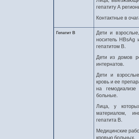
Лица, выезжающи
гепатиту А регион
Контактные в очаг
Дети и взрослые
Гепатит В
носитель HВsAg 
гепатитом В.
Дети из домов р
интернатов.
Дети и взрослы
кровь и ее препар
на гемодиализе 
больные.
Лица, у которы
материалом, ин
гепатита В.
Медицинские рабо
кровью больных.