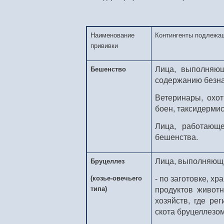
Наименование
Контингенты подлежа
прививки
Лица, выполняю
Бешенство
содержанию безн
Ветеринары, охот
боен, таксидермис
Лица, работающ
бешенства.
Лица, выполняющ
Бруцеллез
(козье-овечьего
- по заготовке, х
типа)
продуктов животн
хозяйств, где ре
скота бруцеллезом