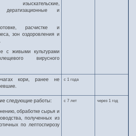
е, изыскательские,
е, дератизационные и
отовке, расчистке и
леса, зон оздоровления и
.
ие с живыми культурами
клещевого вирусного
чагах кори, ранее не
с 1 года
левшие.
ие следующие работы:
с 7 лет
через 1 год
ранению, обработке сырья и
оводства, полученных из
оотичных по лептоспирозу