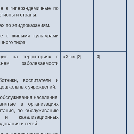
е в гиперэндемичные по
гионы и страны.
ах по эпидпоказаниям.
ие с живыми культурами
шного тифа.
щие на территориях с
с 3 лет [2]
[3]
нем заболеваемости
ботники, воспитатели и
 дошкольных учреждений.
обслуживания населения,
анятые в организациях
итания, по обслуживанию
х и канализационных
дования и сетей.