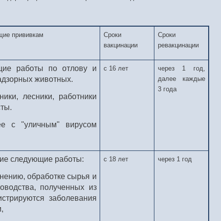
щие прививкам
Сроки
Сроки
вакцинации
ревакцинации
щие работы по отлову и
с 16 лет
через 1 год,
адзорных животных.
далее каждые
3 года
ники, лесники, работники
ты.
ее с "уличным" вирусом
ие следующие работы:
с 18 лет
через 1 год
ранению, обработке сырья и
оводства, полученных из
гистрируются заболевания
,