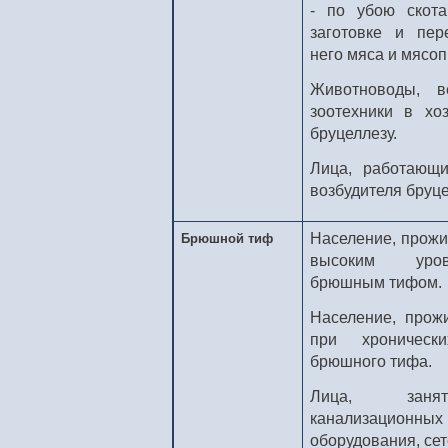
- по убою скота
заготовке и пер
него мяса и мясоп
Животноводы, в
зоотехники в хо
бруцеллезу.
Лица, работающ
возбудителя бруце
Население, прожи
Брюшной тиф
высоким уров
брюшным тифом.
Население, прож
при хроническ
брюшного тифа.
Лица, занят
канализацио
оборудования, сет