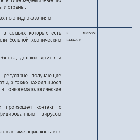
е в гиперэндемичные по
ы и страны.
ах по эпидпоказаниям.
, в семьях которых есть
в любом
или больной хроническим
возрасте
ебенка, детских домов и
е регулярно получающие
аты, а также находящиеся
и онкогематологические
х произошел контакт с
фицированным вирусом
тники, имеющие контакт с