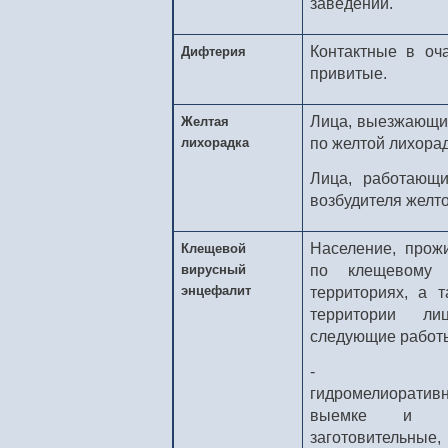
заведений.
Контактные в оч
Дифтерия
привитые.
Лица, выезжающие
Желтая
лихорадка
по желтой лихора
Лица, работающ
возбудителя желто
Население, прож
Клещевой
вирусный
по клещевому 
энцефалит
территориях, а 
территории ли
следующие работ
- сельско
гидромелиорати
выемке и пе
заготовитель