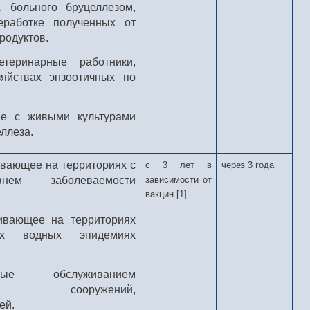
, больного бруцеллезом,
еработке полученных от
родуктов.
етеринарные работники,
зяйствах энзоотичных по
ие с живыми культурами
ллеза.
вающее на территориях с
с 3 лет в
через 3 года
нем заболеваемости
зависимости от
вакцин [1]
ивающее на территориях
их водных эпидемиях
ые обслуживанием
нных сооружений,
ей.