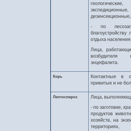
геологически
экспедиционны
дезинсекционные,
- по лесозаг
благоустройству 
отдыха населения
Лица, работающ
возбудителя 
энцефалита.
Контактные в о
Корь
привитые и не бо
Лица, выполняющ
Лептоспироз
- по заготовке, х
продуктов животн
хозяйств, на энз
территориях,