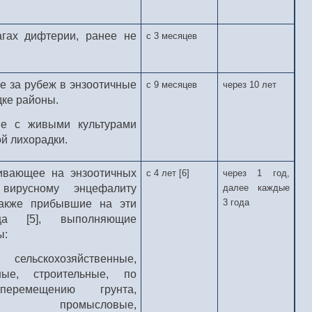
агах дифтерии, ранее не
с 3 месяцев
 за рубеж в энзоотичные
с 9 месяцев
через 10 лет
дке районы.
ие с живыми культурами
й лихорадки.
ивающее на энзоотичных
с 4 лет [6]
через 1 год,
вирусному энцефалиту
далее каждые
3 года
также прибывшие на эти
ца [5], выполняющие
ы:
хозяйственные,
вные, строительные, по
ремещению грунта,
ные, промысловые,