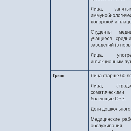
Лица, занят
иммунобиологи
донорской и плаце
Студенты меди
учащиеся средн
заведений (в перв
Лица, употре
инъекционным пут
Лица старше 60 ле
Грипп
Лица, страда
соматическими 
болеющие ОРЗ.
Дети дошкольного 
Медицинские раб
обслуживания,