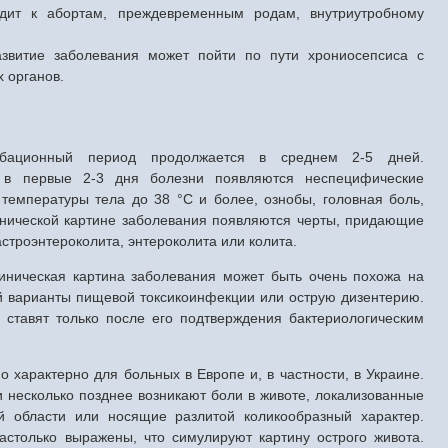
дит к абортам, преждевременным родам, внутриутробному
звитие заболевания может пойти по пути хрониосепсиса с
х органов.
убационный период продолжается в среднем 2-5 дней.
 в первые 2-3 дня болезни появляются неспецифические
емпературы тела до 38 °С и более, ознобы, головная боль,
инической картине заболевания появляются черты, придающие
гастроэнтероколита, энтероколита или колита.
линическая картина заболевания может быть очень похожа на
ий варианты пищевой токсикоинфекции или острую дизентерию.
 ставят только после его подтверждения бактериологическим
о характерно для больных в Европе и, в частности, в Украине.
 несколько позднее возникают боли в животе, локализованные
 области или носящие разлитой коликообразный характер.
астолько выражены, что симулируют картину острого живота.