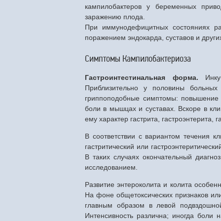
кампилобактеров у беременных приво
заражению плода.
При иммунодефицитных состояниях ра
поражением эндокарда, суставов и други
Симптомы Кампилобактериоза
Гастроинтестинальная форма.
Инк
Приблизительно у половины больных
гриппоподобные симптомы: повышение т
боли в мышцах и суставах. Вскоре в кл
ему характер гастрита, гастроэнтерита, 
В соответствии с вариантом течения к
гастритический или гастроэнтеритическ
В таких случаях окончательный диагноз
исследованием.
Развитие энтероколита и колита особенн
На фоне общетоксических признаков или
главным образом в левой подвздошной
Интенсивность различна; иногда боли н