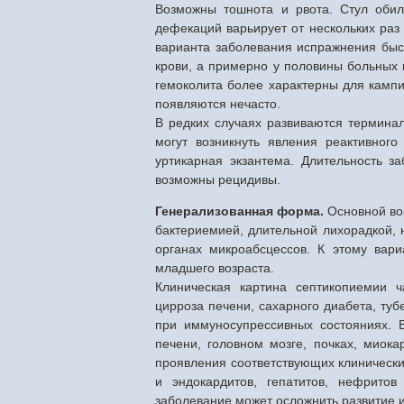
Возможны тошнота и рвота. Стул обиль
дефекаций варьирует от нескольких раз 
варианта заболевания испражнения быст
крови, а примерно у половины больных 
гемоколита более характерны для кампи
появляются нечасто.
В редких случаях развиваются терминал
могут возникнуть явления реактивного
уртикарная экзантема. Длительность з
возможны рецидивы.
Генерализованная форма.
Основной воз
бактериемией, длительной лихорадкой, 
органах микроабсцессов. К этому вар
младшего возраста.
Клиническая картина септикопиемии 
цирроза печени, сахарного диабета, тубе
при иммуносупрессивных состояниях. В
печени, головном мозге, почках, мио
проявления соответствующих клинически
и эндокардитов, гепатитов, нефрито
заболевание может осложнить развитие 