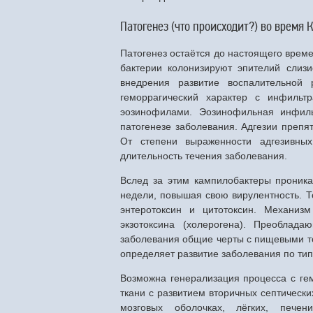
Патогенез (что происходит?) во время
Патогенез остаётся до настоящего врем
бактерии колонизируют эпителий слизи
внедрения развитие воспалительной 
геморрагический характер с инфильт
эозинофилами. Эозинофильная инфиль
патогенезе заболевания. Адгезии препят
От степени выраженности адгезивны
длительность течения заболевания.
Вслед за этим кампилобактеры проникаю
недели, повышая свою вирулентность. Т
энтеротоксин и цитотоксин. Механизм
экзотоксина (холерогена). Преоблада
заболевания общие черты с пищевыми то
определяет развитие заболевания по тип
Возможна генерализация процесса с ге
ткани с развитием вторичных септическ
мозговых оболочках, лёгких, печен