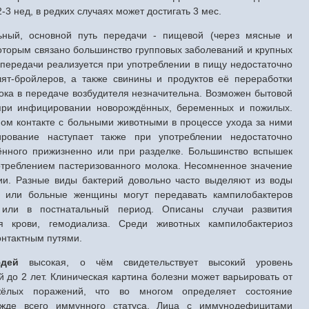
-3 нед, в редких случаях может достигать 3 мес.
ный, основной путь передачи - пищевой (через мясные и
которым связано большинство групповых заболеваний и крупных
передачи реализуется при употреблении в пищу недостаточно
ят-бройлеров, а также свинины и продуктов её переработки
олока в передаче возбудителя незначительна. Возможен бытовой
 при инфицировании новорождённых, беременных и пожилых.
ом контакте с больными животными в процессе ухода за ними
рование наступает также при употреблении недостаточно
ённого прижизненно или при разделке. Большинство вспышек
отреблением пастеризованного молока. Несомненное значение
ии. Разные виды бактерий довольно часто выделяют из воды
 или больные женщины могут передавать кампилобактеров
 или в постнатальный период. Описаны случаи развития
я крови, гемодиализа. Среди животных кампилобактериоз
нтактным путями.
юдей
высокая, о чём свидетельствует высокий уровень
 до 2 лет. Клиническая картина болезни может варьировать от
жёлых поражений, что во многом определяет состояние
ежде всего иммунного статуса. Лица с иммунодефицитами