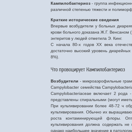
Кампилобактериоз
- группа инфекцион
различной степенью тяжести и полимор
Краткие исторические сведения
Впервые возбудители у больных диареям
крови больного доказана Ж.Г. Венсаном 
энтеритов у людей отметила Э. Кинг.
С начала 80-х годов XX века отечест
достаточно высокий уровень диарейных
8%).
Что провоцирует Кампилобактериоз
Возбудители
- микроаэрофильные грам
Campylobacter семейства Campylobacteri
Campylobacteriaceae включает 2 рода -
представлены спиральными (могут иметь
При культивировании более 48-72 ч об
культивирования. Обычно их выращиваю
роста контаминирующей флоры. Оп
культивирования должна содержать не 
однако наибольшее значение в патологии чел