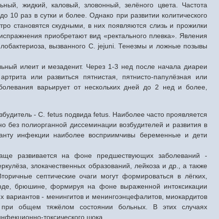
ный, жидкий, каловый, зловонный, зелёного цвета. Частота
до 10 раз в сутки и более. Однако при развитии колитического
ро становятся скудными, в них появляются слизь и прожилки
испражнения приобретают вид «ректального плевка». Явления
лобактериоза, вызванного С. jejuni. Тенезмы и ложные позывы
ьный илеит и мезаденит. Через 1-3 нед после начала диареи
 артрита или развиться пятнистая, пятнисто-папулёзная или
аболевания варьирует от нескольких дней до 2 нед и более,
будитель - С. fetus подвида fetus. Наиболее часто проявляется
но без полиорганной диссеминации возбудителей и развития в
ианту инфекции наиболее восприимчивы беременные и дети
чаще развивается на фоне предшествующих заболеваний -
ркулёза, злокачественных образований, лейкоза и др., а также
торичные септические очаги могут формироваться в лёгких,
карде, брюшине, формируя на фоне выраженной интоксикации
х вариантов - менингитов и менингоэнцефалитов, миокардитов
в при общем тяжёлом состоянии больных. В этих случаях
инфекционно-токсического шока.