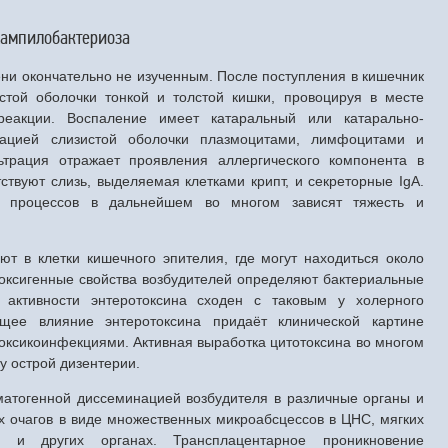
 Кампилобактериоза
ени окончательно не изученным. После поступления в кишечник
стой оболочки тонкой и толстой кишки, провоцируя в месте
реакции. Воспаление имеет катаральный или катарально-
рацией слизистой оболочки плазмоцитами, лимфоцитами и
трация отражает проявления аллергического компонента в
ствуют слизь, выделяемая клетками крипт, и секреторные IgA.
х процессов в дальнейшем во многом зависят тяжесть и
т в клетки кишечного эпителия, где могут находиться около
оксигенные свойства возбудителей определяют бактериальные
 активности энтеротоксина сходен с таковым у холерного
ющее влияние энтеротоксина придаёт клинической картине
ксикоинфекциями. Активная выработка цитотоксина во многом
у острой дизентерии.
матогенной диссеминацией возбудителя в различные органы и
их очагов в виде множественных микроабсцессов в ЦНС, мягких
и и других органах. Трансплацентарное проникновение