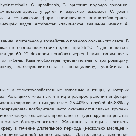
intestinalis, С. upsaliensis, С. sputorum подвида sputorum.
мпилобактериоза у детей и взрослых вызывает С. jejuni.
ных и септических форм внекишечного кампилобактериоза
 четырёх видов Arcobacter клиническое значение имеют A.
ванию, длительному воздействию прямого солнечного света. В
ают в течение нескольких недель, при 25 °С - 4 дня, в почве и
ании до 60 °С бактерии погибают через 1 мин; кипячение и
их гибель. Кампилобактеры чувствительны к эритромицину,
мицину, малочувствительны к пенициллину, устойчивы к
икие и сельскохозяйственные животные и птицы, у которых
во. Роль диких животных и птиц в распространении инфекции
частота заражения птиц достигает 25-40% у голубей, 45-83% - у
 резервуарами возбудителя часто оказываются свиньи, крупный
иологическую опасность представляют куры, крупный рогатый
мптомные бактерионосители. Животные и птицы - носители
среду в течение длительного периода (несколько месяцев и
ктерионосителей менее значима. Длительность выделения