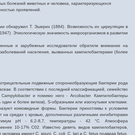
ных болезней животных и человека, характеризующихся
фностью проявлений.
и обнаружил Т. Эшерих (1884). Возможность их циркуляции в
(1947). Этиологическую значимость микроорганизмов в развитии
венные и зарубежные исследователи обратили внимание на
 заболеваний населения, вызванных кампилобактерами (более
отрицательные подвижные споронеобразующие бактерии рода
aceae. В соответствии с последней классификацией, семейство
 Campylobacter и помимо него - Arcobacter. Кампилобактеры
 один и более витков), S-образными или изогнутыми клетками.
разуют кокковидные формы. Бактерии прихотливы к условиям
т на средах с кровью, дополненных различными ингибиторами
тимум рН - 6,2-8,7, температуры - 42 °С. Атмосфера
менее 10-17% С02. Известно девять видов кампилобактеров,
овека имеют С. jejuni, С. coli, С. lari и С. fetus подвида fetus.