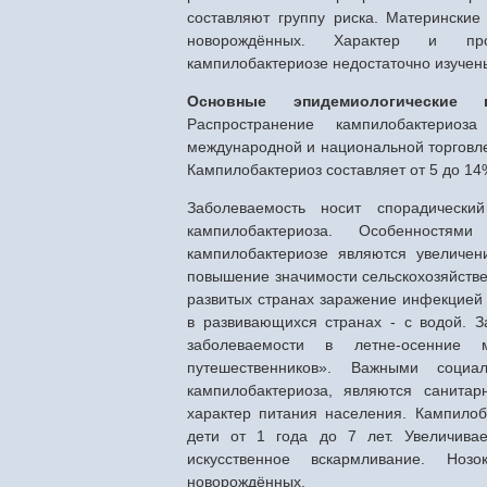
составляют группу риска. Матерински
новорождённых. Характер и про
кампилобактериозе недостаточно изучены
Основные эпидемиологические
Распространение кампилобактериоз
международной и национальной торговле
Кампилобактериоз составляет от 5 до 1
Заболеваемость носит спорадически
кампилобактериоза. Особенностям
кампилобактериозе являются увеличен
повышение значимости сельскохозяйстве
развитых странах заражение инфекцией
в развивающихся странах - с водой. З
заболеваемости в летне-осенние 
путешественников». Важными соци
кампилобактериоза, являются санитар
характер питания населения. Кампилоб
дети от 1 года до 7 лет. Увеличива
искусственное вскармливание. Ноз
новорождённых.