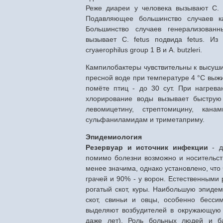
Реже диареи у человека вызывают С. hyo
Подавляющее большинство случаев ка
Большинство случаев генерализован
вызывает С. fetus подвида fetus. Из
cryaerophilus group 1 В и A. butzleri.
Кампилобактеры чувствительны к высуши
пресной воде при температуре 4 °С выжив
помёте птиц - до 30 сут. При нагрев
хлорирование воды вызывает быструю 
левомицетину, стрептомицину, кана
сульфаниламидам и триметаприму.
Эпидемиология
Резервуар и источник инфекции
- д
помимо болезни возможно и носительст
менее значима, однако установлено, что 
грачей и 90% - у ворон. Естественными
рогатый скот, куры. Наибольшую эпидем
скот, свиньи и овцы, особенно бесси
выделяют возбудителей в окружающую 
даже лет). Роль больных людей и ба