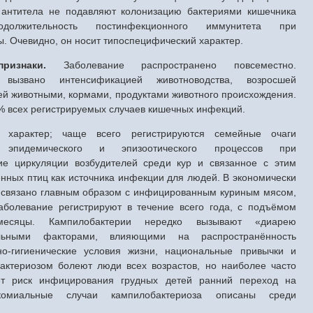
е антитела не подавляют колонизацию бактериями кишечника
должительность постинфекционного иммунитета при
. Очевидно, он носит типоспецифический характер.
 признаки.
Заболевание распространено повсеместно.
а вызвано интенсификацией животноводства, возросшей
й животными, кормами, продуктами животного происхождения.
4% всех регистрируемых случаев кишечных инфекций.
й характер; чаще всего регистрируются семейные очаги
и эпидемического и эпизоотического процессов при
ие циркуляции возбудителей среди кур и связанное с этим
нных птиц как источника инфекции для людей. В экономически
 связано главным образом с инфицированным куриным мясом,
аболевание регистрируют в течение всего года, с подъёмом
месяцы. Кампилобактерии нередко вызывают «диарею
альными факторами, влияющими на распространённость
но-гигиенические условия жизни, национальные привычки и
актериозом болеют люди всех возрастов, но наиболее часто
ет риск инфицирования грудных детей ранний переход на
окомиальные случаи кампилобактериоза описаны среди