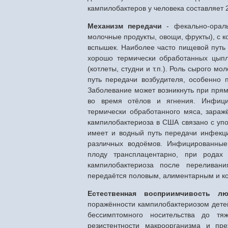
кампилобактеров у человека составляет 2
Механизм передачи
- фекально-ораль
молочные продукты, овощи, фрукты), с 
вспышек. Наиболее часто пищевой путь 
хорошо термически обработанных цыпл
(котлеты, студни и т.п.). Роль сырого м
путь передачи возбудителя, особенно
Заболевание может возникнуть при прям
во время отёлов и ягнения. Инфици
термически обработанного мяса, зараж
кампилобактериоза в США связано с уп
имеет и водный путь передачи инфекц
различных водоёмов. Инфицированные
плоду трансплацентарно, при родах
кампилобактериоза после переливани
передаётся половым, алиментарным и ко
Естественная восприимчивость л
поражённости кампилобактериозом детей
бессимптомного носительства до тя
резистентности макроорганизма и пр